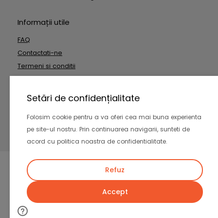
Informații utile
FAQ
Contactati-ne
Termeni si conditii
Date cu caracter personal
Setări de confidențialitate
Copyright © 2026 Outside Technologies SRL. Toate drepturile
Folosim cookie pentru a va oferi cea mai buna experienta
rezervate
pe site-ul nostru. Prin continuarea navigarii, sunteti de
-
acord cu politica noastra de confidentialitate.
Refuz
Accept