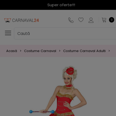
Super oferte!!!
0
Acasă
Costume Carnaval
Costume Carnaval Adulti
C